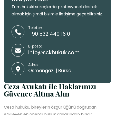
Tüm hukuki süreçlerde profesyonel destek
almak için şimdi bizimle iletişime geçebilirsiniz.
Telefon
+90 532 449 16 01
E-posta
info@sckhukuk.com
Adres
Osmangazi | Bursa
Ceza Avukatı ile Haklarınızı
Güvence Altına Alın
Ceza hukuku, bireylerin özgürlüğünü doğrudan
etkileyen en önemli hukuk dallarından biridir.