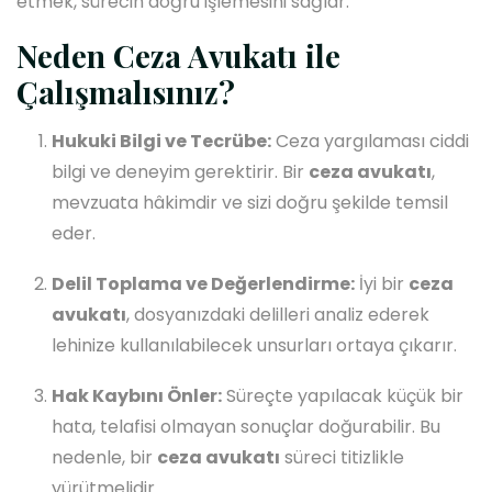
etmek, sürecin doğru işlemesini sağlar.
Neden Ceza Avukatı ile
Çalışmalısınız?
Hukuki Bilgi ve Tecrübe:
Ceza yargılaması ciddi
bilgi ve deneyim gerektirir. Bir
ceza avukatı
,
mevzuata hâkimdir ve sizi doğru şekilde temsil
eder.
Delil Toplama ve Değerlendirme:
İyi bir
ceza
avukatı
, dosyanızdaki delilleri analiz ederek
lehinize kullanılabilecek unsurları ortaya çıkarır.
Hak Kaybını Önler:
Süreçte yapılacak küçük bir
hata, telafisi olmayan sonuçlar doğurabilir. Bu
nedenle, bir
ceza avukatı
süreci titizlikle
yürütmelidir.