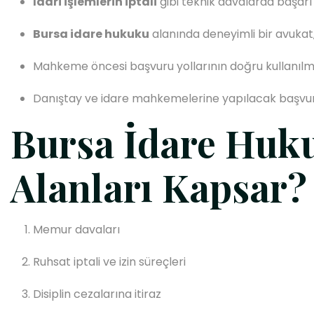
İdari işlemlerin iptali
gibi teknik davalarda başarı 
Bursa idare hukuku
alanında deneyimli bir avukat, 
Mahkeme öncesi başvuru yollarının doğru kullanılma
Danıştay ve idare mahkemelerine yapılacak başvurula
Bursa İdare Huk
Alanları Kapsar?
Memur davaları
Ruhsat iptali ve izin süreçleri
Disiplin cezalarına itiraz