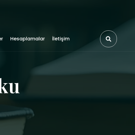
er
Hesaplamalar
İletişim
uku