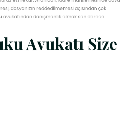
e itiraz etmektir. Ardından, idare mahkemesinde dava
lmesi, dosyanızın reddedilmemesi açısından çok
u
avukatından danışmanlık almak son derece
ku Avukatı Size