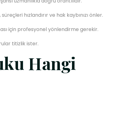
şansı uzmanlıkla doğru orantılıdır.
süreçleri hızlandırır ve hak kaybınızı önler.
sı için profesyonel yönlendirme gerekir.
r titizlik ister.
uku Hangi