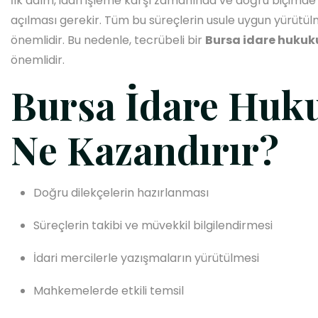
İlk adım, idari işleme karşı zamanında ve doğru biçimd
açılması gerekir. Tüm bu süreçlerin usule uygun yürütü
önemlidir. Bu nedenle, tecrübeli bir
Bursa idare hukuk
önemlidir.
Bursa İdare Huku
Ne Kazandırır?
Doğru dilekçelerin hazırlanması
Süreçlerin takibi ve müvekkil bilgilendirmesi
İdari mercilerle yazışmaların yürütülmesi
Mahkemelerde etkili temsil