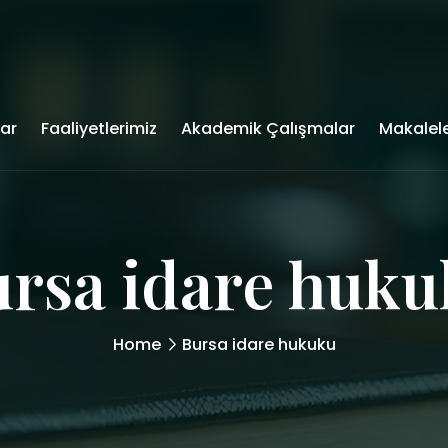
lar
Faaliyetlerimiz
Akademik Çalışmalar
Makalel
rsa idare huk
Home
Bursa idare hukuku