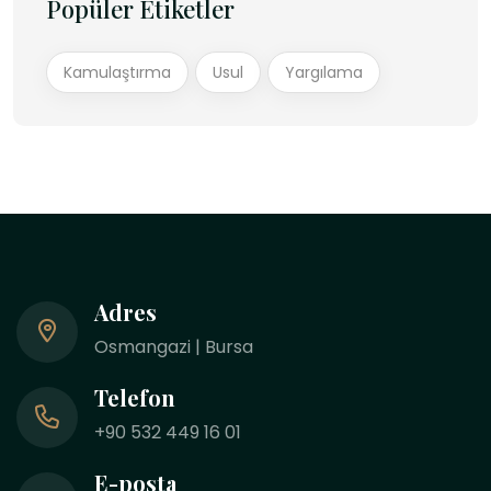
Popüler Etiketler
Kamulaştırma
Usul
Yargılama
Adres
Osmangazi | Bursa
Telefon
+90 532 449 16 01
E-posta