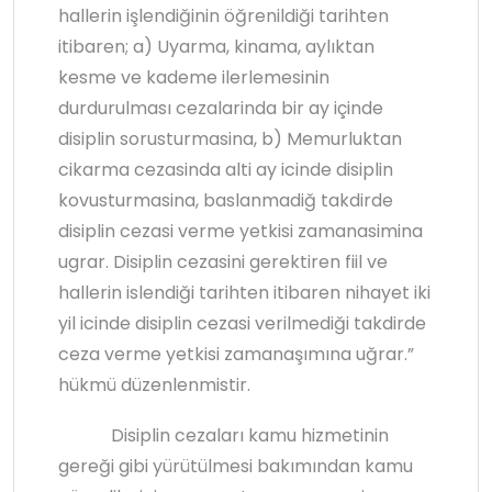
hallerin işlendiğinin öğrenildiği tarihten
itibaren; a) Uyarma, kinama, aylıktan
kesme ve kademe ilerlemesinin
durdurulması cezalarinda bir ay içinde
disiplin sorusturmasina, b) Memurluktan
cikarma cezasinda alti ay icinde disiplin
kovusturmasina, baslanmadiğ takdirde
disiplin cezasi verme yetkisi zamanasimina
ugrar. Disiplin cezasini gerektiren fiil ve
hallerin islendiği tarihten itibaren nihayet iki
yil icinde disiplin cezasi verilmediği takdirde
ceza verme yetkisi zamanaşımına uğrar.”
hükmü düzenlenmistir.
Disiplin cezaları kamu hizmetinin
gereği gibi yürütülmesi bakımından kamu