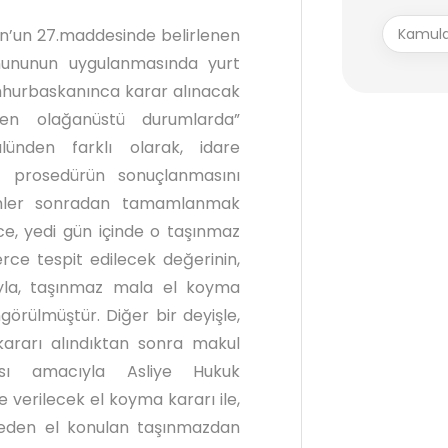
Kamula
un’un 27.maddesinde belirlenen
Kanununun uygulanmasında yurt
mhurbaskanınca karar alınacak
len olağanüstü durumlarda”
lünden farklı olarak, idare
in prosedürün sonuçlanmasını
lemler sonradan tamamlanmak
e, yedi gün içinde o taşınmaz
lerce tespit edilecek değerinin,
ıyla, taşınmaz mala el koyma
ngörülmüştür. Diğer bir deyişle,
ararı alındıktan sonra makul
ası amacıyla Asliye Hukuk
 verilecek el koyma kararı ile,
lmeden el konulan taşınmazdan