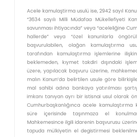
Acele kamulaştirma usulü ise, 2942 sayıl Kan
“3634 sayılı Milli Müdafaa Mükellefiyeti 
savunması ihtiyacında” veya “aceleliğine Cu
hallerde” veya “özel kanunlarla öngörü
başvurulabilen, olağan kamulaştırma usu
tarafından kamulaştırma işlemlerine ilişk
beklemeden, kıymet takdiri dışındaki iş
üzere, yapılacak başvuru üzerine, mahkemec
malın Kanun’da belirtilen usule göre bilirkişi
mal sahibi adına bankaya yatırılması şart
imkanı tanıyan ayrı bir istisnai usul olarak ö
Cumhurbaşkanlığınca acele kamulaştırma k
süre içerisinde taşınmaza el konulm
Mahkemesince ilgili idarenin başvurusu üzerine
tapuda mülkiyetin el degistirmesi bekleni