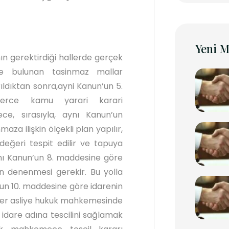
Yeni M
n gerektirdiği hallerde gerçek
nde bulunan tasinmaz mallar
rıldıktan sonra,ayni Kanun’un 5.
lerce kamu yarari karari
ece, sırasıyla, aynı Kanun’un
aza ilişkin ölçekli plan yapılır,
 değeri tespit edilir ve tapuya
nı Kanun’un 8. maddesine göre
n denenmesi gerekir. Bu yolla
un 10. maddesine göre idarenin
u yer asliye hukuk mahkemesinde
 idare adına tescilini sağlamak