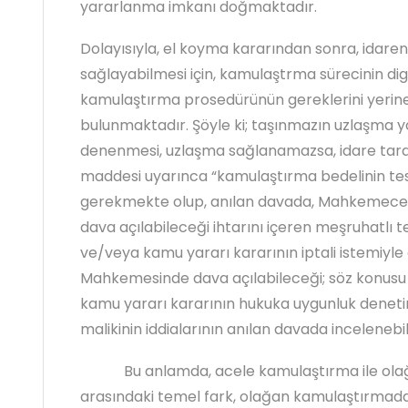
yararlanma imkanı doğmaktadır.
Dolayısıyla, el koyma kararından sonra, idaren
sağlayabilmesi için, kamulaştrma sürecinin di
kamulaştırma prosedürünün gereklerini yerin
bulunmaktadır. Şöyle ki; taşınmazın uzlaşma yo
denenmesi, uzlaşma sağlanamazsa, idare taraf
maddesi uyarınca “kamulaştırma bedelinin tesp
gerekmekte olup, anılan davada, Mahkemece 30
dava açılabileceği ihtarını içeren meşruhatlı 
ve/veya kamu yararı kararının iptali istemiyle g
Mahkemesinde dava açılabileceği; söz konus
kamu yararı kararının hukuka uygunluk denetimi
malikinin iddialarının anılan davada incelenebil
Bu anlamda, acele kamulaştırma ile olağ
arasındaki temel fark, olağan kamulaştırmad