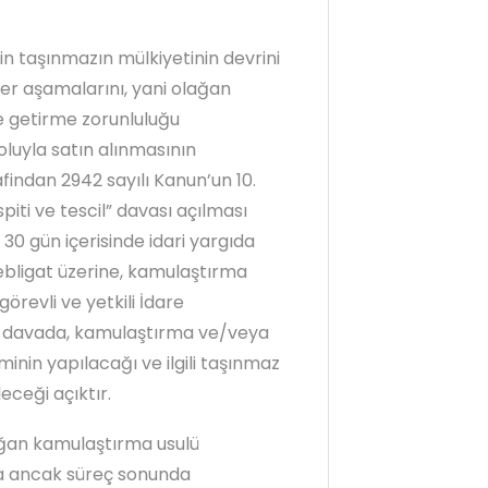
in taşınmazın mülkiyetinin devrini
ger aşamalarını, yani olağan
e getirme zorunluluğu
luyla satın alınmasının
indan 2942 sayılı Kanun’un 10.
iti ve tescil” davası açılması
 gün içerisinde idari yargıda
tebligat üzerine, kamulaştırma
örevli ve yetkili İdare
u davada, kamulaştırma ve/veya
nin yapılacağı ve ilgili taşınmaz
eceği açıktır.
an kamulaştırma usulü
a ancak süreç sonunda