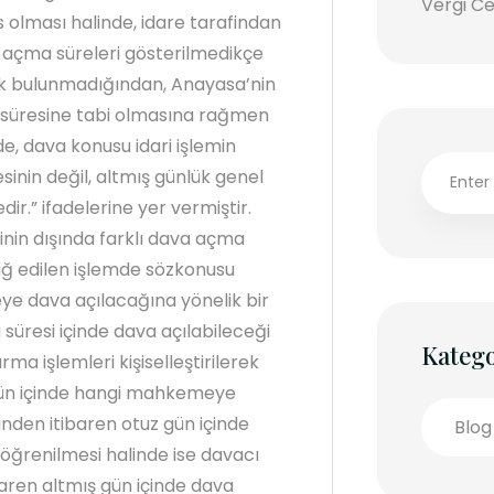
Vergi Ce
 olması halinde, idare tarafindan
ava açma süreleri gösterilmedikçe
nak bulunmadığından, Anayasa’nin
 süresine tabi olmasına rağmen
e, dava konusu idari işlemin
sinin değil, altmış günlük genel
.” ifadelerine yer vermiştir.
nin dışında farklı dava açma
liğ edilen işlemde sözkonusu
ye dava açılacağına yönelik bir
süresi içinde dava açılabileceği
Katego
ma işlemleri kişiselleştirilerek
 gün içinde hangi mahkemeye
nden itibaren otuz gün içinde
Blog
öğrenilmesi halinde ise davacı
aren altmış gün içinde dava