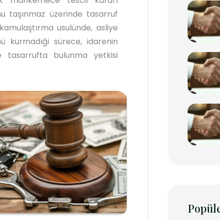
k mahkemece tescil kararı
nu taşınmaz üzerinde tasarruf
n kamulaştırma usulünde, asliye
ü kurmadıği sürece, idarenin
 tasarrufta bulunma yetkisi
Popüle