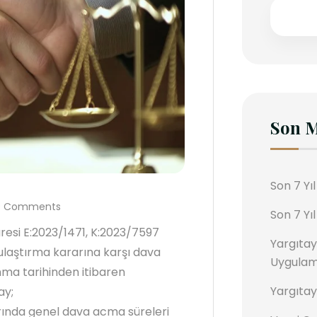
Son M
Son 7 Yıl
 Comments
Son 7 Yı
resi E:2023/1471, K:2023/7597
Yargıtay
mulaştırma kararına karşı dava
Uygulama
ma tarihinden itibaren
Yargıtay 
ay;
larında genel dava acma süreleri