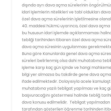
dışında ayrı dava açma sürelerinin öngörülmüs
idari işlemlerin nitelikleri ve tabi oldukları d
özel dava açma sürelerinin işletilmesine ola
40. maddesi hükmü uyarınca, özel dava açma
bu hususun idari işlemde açıklanmaması halind
tebliği tarihinden itibaren özel dava açma süre
dava açma süresinin uygulanması gerekmektedir
Buna göre Kanunlarda genel dava açma süresi
süreleri belirlenmiş olsa dahi muhatabına teb
işleme karşı kaç gün içinde ve hangi mahkeme
bilgi yer almazsa bu takdirde gene dava açma 
ifade edilmektedir. Dolayısıyla acele kamulaştır
muhatabına yazılı tebligat yapılması ve kaç
başvuracağını göstermesi halinde tebliğ tarihi
dava konusu edilmelidir. Tebligat yapılmadan 
tarafından gösterilen öğrenme tarihinden itib