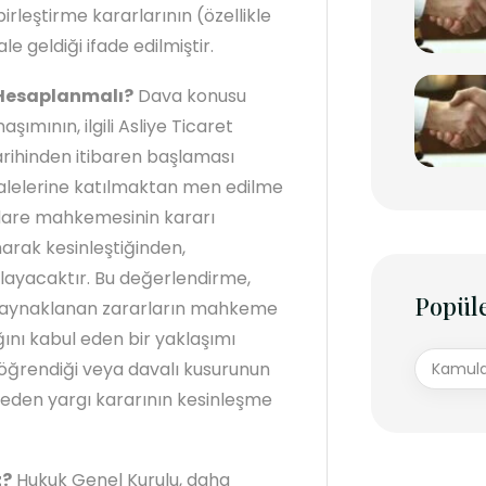
irleştirme kararlarının (özellikle
le geldiği ifade edilmiştir.
 Hesaplanmalı?
Dava konusu
şımının, ilgili Asliye Ticaret
arihinden itibaren başlaması
ihalelerine katılmaktan men edilme
idare mahkemesinin kararı
arak kesinleştiğinden,
layacaktır. Bu değerlendirme,
Popüle
n kaynaklanan zararların mahkeme
nı kabul eden bir yaklaşımı
 öğrendiği veya davalı kusurunun
Kamula
t eden yargı kararının kesinleşme
z?
Hukuk Genel Kurulu, daha