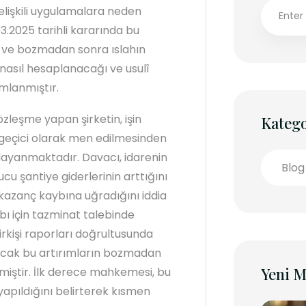
lişkili uygulamalara neden
3.2025 tarihli kararında bu
uş ve bozmadan sonra ıslahın
asıl hesaplanacağı ve usulî
mlanmıştır.
özleşme yapan şirketin, işin
Katego
geçici olarak men edilmesinden
 dayanmaktadır. Davacı, idarenin
Blog
u şantiye giderlerinin arttığını
kazanç kaybına uğradığını iddia
bı için tazminat talebinde
irkişi raporları doğrultusunda
 Ancak bu artırımların bozmadan
Yeni M
rmiştir. İlk derece mahkemesi, bu
yapıldığını belirterek kısmen